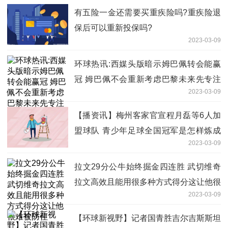
有五险一金还需要买重疾险吗?重疾险退
保后可以重新投保吗?
2023-03-09
环球热讯:西媒头版暗示姆巴佩转会能赢
冠 姆巴佩不会重新考虑巴黎未来先专注
2023-03-09
于法甲然后再看看(今日/头条)
【播资讯】梅州客家官宣程月磊等6人加
盟球队 青少年足球全国冠军是怎样炼成
2023-03-09
的(今日/头条)
拉文29分公牛始终掘金四连胜 武切维奇
拉文高效且能用很多种方式得分这让他很
2023-03-09
难被防住
【环球新视野】记者国青胜吉尔吉斯斯坦