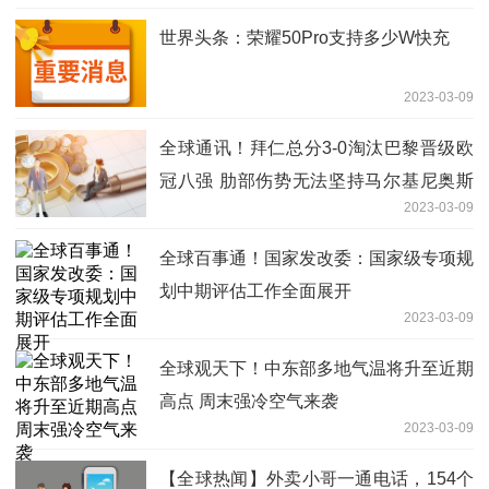
世界头条：荣耀50Pro支持多少W快充
2023-03-09
全球通讯！拜仁总分3-0淘汰巴黎晋级欧
冠八强 肋部伤势无法坚持马尔基尼奥斯
2023-03-09
上半场伤退
全球百事通！国家发改委：国家级专项规
划中期评估工作全面展开
2023-03-09
全球观天下！中东部多地气温将升至近期
高点 周末强冷空气来袭
2023-03-09
【全球热闻】外卖小哥一通电话，154个