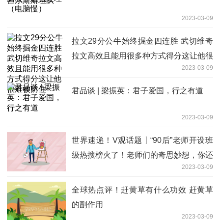
2023-03-09
拉文29分公牛始终掘金四连胜 武切维奇
拉文高效且能用很多种方式得分这让他很
2023-03-09
难被防住
君品谈 | 梁振英：君子爱国，行之有道
2023-03-09
世界速递！V观话题丨“90后”老师开设班
级热搜榜火了！老师们的奇思妙想，你还
2023-03-09
知道哪些？
全球热点评！赶黄草有什么功效 赶黄草
的副作用
2023-03-09