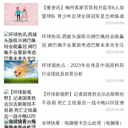
【播资讯】梅州客家官宣程月磊等6人加
盟球队 青少年足球全国冠军是怎样炼成
2023-03-09
的(今日/头条)
环球热讯:西媒头版暗示姆巴佩转会能赢
冠 姆巴佩不会重新考虑巴黎未来先专注
2023-03-09
于法甲然后再看看(今日/头条)
环球观热点：2023年全球及中国原料药
行业现状及前景分析
2023-03-09
【环球新视野】记者国青胜吉尔吉斯斯坦
不容易 死亡之组最后一战今晚U20亚洲
2023-03-09
杯国青对阵吉尔斯斯坦队
全球快看：电脑慢卡怎么处理（电脑慢）