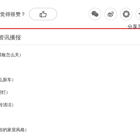
觉得很赞？
分享
资讯播报
摸板怎么关）
么新车）
明灯）
砖清洁）
你的家居风格）