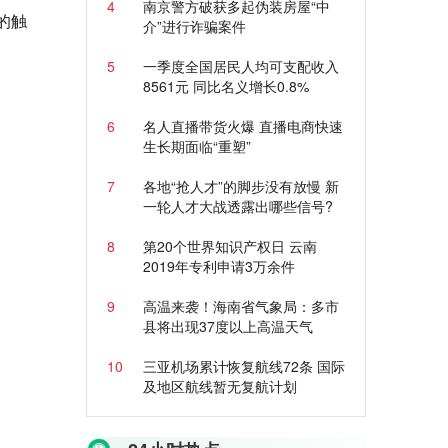
4
南京警方破获多起伪装房屋“中
的触
介”进行诈骗案件
5
一季度全国居民人均可支配收入
8561元 同比名义增长0.8%
6
名人直播带货火爆 直播电商快速
生长期面临“重塑”
7
各地“抢人才”的脚步没有放慢 新
一轮人才大战透露出哪些信号?
8
第20个世界知识产权日 云南
2019年专利申请3万余件
9
高温来袭！海南省气象局：多市
县将出现37度以上高温天气
10
三亚机场累计恢复航线72条 国际
及地区航线暂无复航计划