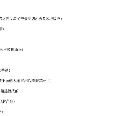
）
告诉您：装了中央空调还需要装地暖吗）
荐）
0公里换机油吗）
么手续）
即使不面朝大海 也可以春暖花开！）
作是超越挑战的
品牌产品）
色）