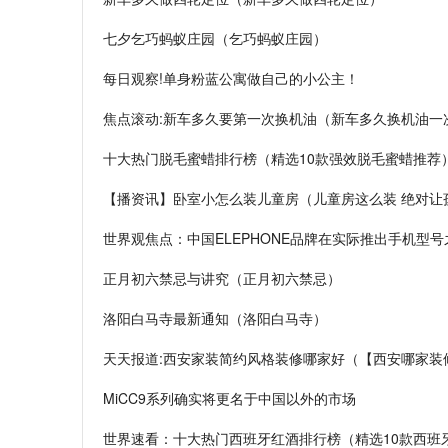
七夕乞巧蚂蚁庄园（乞巧蚂蚁庄园）
每日观察!单身粉蓝公寓做自己的小公主！
焦点滚动:新车多久要第一次换机油（新车多久换机油一
十大热门脱毛蜜蜡排行榜（精选10款强效脱毛蜜蜡推荐
【播资讯】卧室小怎么装儿童房（儿童房这么装 绝对让
世界观焦点：中国ELEPHONE品牌在实际推出手机型
正月初六禁忌与讲究（正月初六禁忌）
洛阳白马寺最新通知（洛阳白马寺）
天天报道:西安家装简约风格装修哪家好（【西安哪家装
MiCC9系列确实将更名于中国以外的市场
世界速看：十大热门西班牙红酒排行榜（精选10款西班