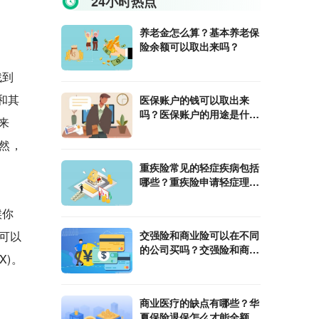
24小时热点
养老金怎么算？基本养老保
险余额可以取出来吗？
找到
和其
医保账户的钱可以取出来
吗？医保账户的用途是什
来
么？
当然，
重疾险常见的轻症疾病包括
哪些？重疾险申请轻症理赔
的流程是什么？
候你
板可以
交强险和商业险可以在不同
的公司买吗？交强险和商业
X)。
险分开买会不会更贵？
商业医疗的缺点有哪些？华
夏保险退保怎么才能全额退