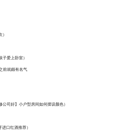
次）
）
孩子爱上卧室）
号之前就颇有名气
修公司好】小户型房间如何摆设颜色）
牙进口红酒推荐）