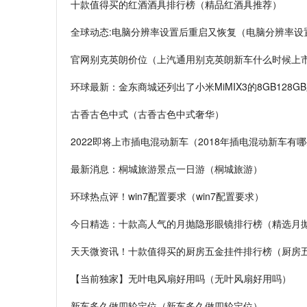
十款值得买的红酒酒具排行榜（精品红酒具推荐）
全球动态:电脑分辨率设置后重启又恢复（电脑分辨率设
官网别克英朗价位（上汽通用别克英朗新车什么时候上
环球最新：金东商城还列出了小米MiMIX3的8GB128G
古香古色中式（古香古色中式奢华）
2022即将上市插电混动新车（2018年插电混动新车有
最新消息：桐城旅游景点一日游（桐城旅游）
环球热点评！win7配置要求（win7配置要求）
今日精选：十款高人气的月抛隐形眼镜排行榜（精选月
天天微资讯！十款值得买的厨房五金挂件排行榜（厨房
【当前独家】无叶电风扇好用吗（无叶风扇好用吗）
新车多久做四轮定位（新车多久做四轮定位）