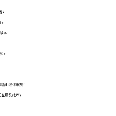
置）
市）
B版本
哪些）
抛隐形眼镜推荐）
五金用品推荐）