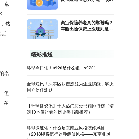
，点
款？
的
商业保险养老真的靠谱吗？
”，然
车险出险保费上涨规则是什
然后
么？
精彩推送
件
环球今日讯！s920是什么银（s920）
应的名
全球短讯！久零区块链溯源为企业赋能，解决
用户信任难题
。但
。在
【环球播资讯】十大热门历史书籍排行榜（精
选10本值得看的历史类书籍推荐）
环球微速讯：什么是东南亚风格装修风格
（2018即将流行这种装修风格——东南亚风