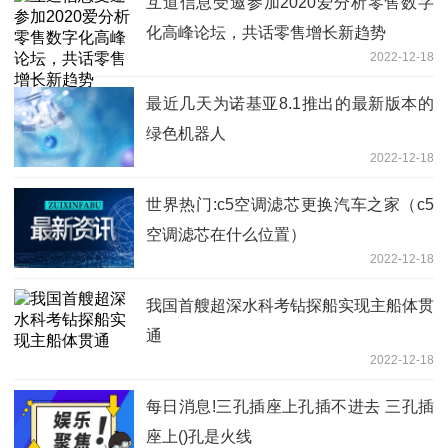
互道信息受邀参加2020爱分析零售数字
化高峰论坛，共话零售增长新趋势
2022-12-18
最近几天为诺基亚8.1推出的最新版本的
绿色机器人
2022-12-18
世界热门:c5空调滤芯更换汽车之家（c5
空调滤芯在什么位置）
2022-12-18
我国首艘超深水科考钻探船实现主船体贯
通
2022-12-18
每日消息!三孔插座上孔插不进去 三孔插
座上()孔是火线