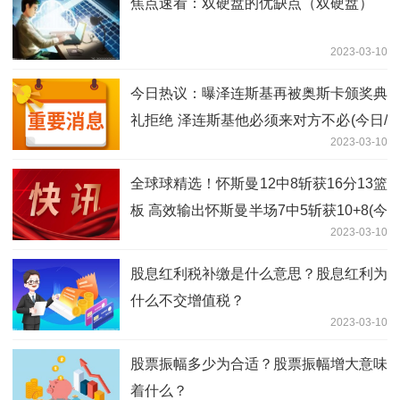
焦点速看：双硬盘的优缺点（双硬盘）
2023-03-10
今日热议：曝泽连斯基再被奥斯卡颁奖典
礼拒绝 泽连斯基他必须来对方不必(今日/
2023-03-10
头条)
全球球精选！怀斯曼12中8斩获16分13篮
板 高效输出怀斯曼半场7中5斩获10+8(今
2023-03-10
日/头条)
股息红利税补缴是什么意思？股息红利为
什么不交增值税？
2023-03-10
股票振幅多少为合适？股票振幅增大意味
着什么？