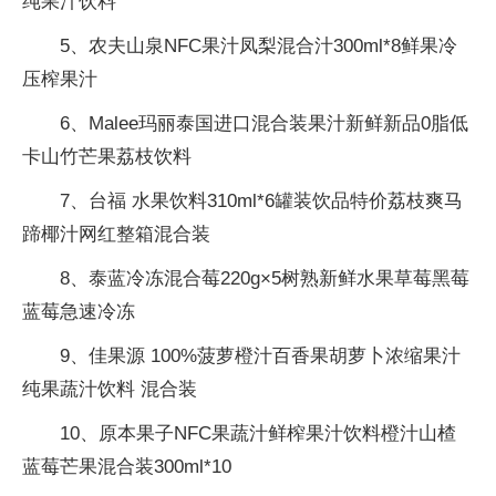
纯果汁饮料
5、农夫山泉NFC果汁凤梨混合汁300ml*8鲜果冷
压榨果汁
6、Malee玛丽泰国进口混合装果汁新鲜新品0脂低
卡山竹芒果荔枝饮料
7、台福 水果饮料310ml*6罐装饮品特价荔枝爽马
蹄椰汁网红整箱混合装
8、泰蓝冷冻混合莓220g×5树熟新鲜水果草莓黑莓
蓝莓急速冷冻
9、佳果源 100%菠萝橙汁百香果胡萝卜浓缩果汁
纯果蔬汁饮料 混合装
10、原本果子NFC果蔬汁鲜榨果汁饮料橙汁山楂
蓝莓芒果混合装300ml*10