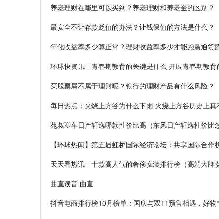
养老理财在哪里可以买到？养老理财和养老金的区别？
最安全不让存款贬值的办法？让钱保值的方法是什么？
年化收益率多少算正常？理财收益率多少才能跑赢通货
环球快资讯丨青春期教育的关键是什么 开展青春期教育
买股票属不属于理财呢？银行的理财产品有什么风险？
每日热点：火烧上方谷为什么下雨 火烧上方谷历史上真
苑叔聊车日产轩逸哪款性价比高（东风日产轩逸性价比
【环球热闻】第五届虹桥国际经济论坛：共享国际合作机
天天看热讯：十款高人气的奢侈女装排行榜（高端大牌
曲直读音 曲直
抖音电商排行榜10月榜单：国庆与双11预售相遇，好物“