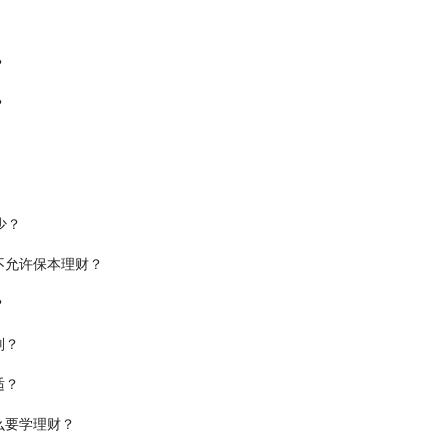
？
？
少？
不允许保本理财？
？
别？
适？
么要学理财？