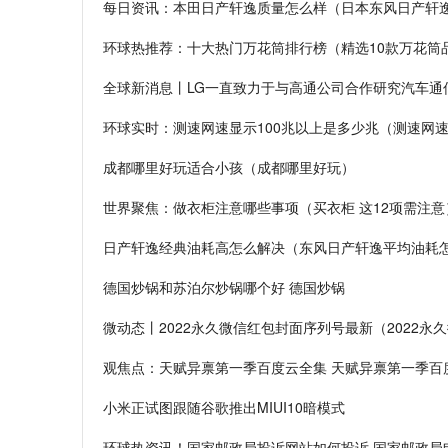
每日资讯：本田日产轩逸质量怎么样（日本东风日产轩
环球热推荐：十大热门万花筒排行榜（精选10款万花筒
全球新消息丨LG一直致力于与高通公司合作研究汽车通
环球实时：测速网速显示100兆以上是多少兆（测速网
成都哪里好玩适合小孩（成都哪里好玩）
世界聚焦：做衣柜注意哪些事项（买衣柜 这12项需注意
日产轩逸经典油耗高怎么解决（东风日产轩逸平均油耗
德国炒锅和苏泊尔炒锅哪个好 德国炒锅
微动态丨2022永久微信红包封面序列号最新（2022永
观焦点：天赋异禀第一季百度云全集 天赋异禀第一季百
小米正试图跟随谷歌推出MIUI10暗模式
环球热资讯！国家邮政局投诉网站如何投诉 国家邮政局