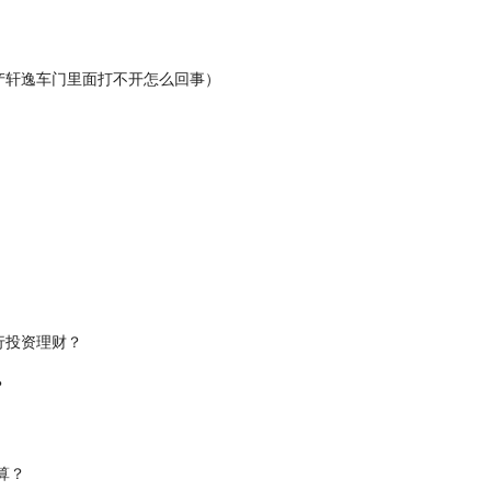
产轩逸车门里面打不开怎么回事）
行投资理财？
？
算？