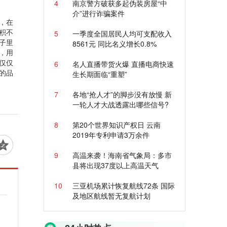
4
南京警方破获多起伪装房屋“中
介”进行诈骗案件
，在
积不
5
一季度全国居民人均可支配收入
子里
8561元 同比名义增长0.8%
，用
仅仅
6
名人直播带货火爆 直播电商快速
的品
生长期面临“重塑”
7
各地“抢人才”的脚步没有放慢 新
一轮人才大战透露出哪些信号?
8
第20个世界知识产权日 云南
2019年专利申请3万余件
9
高温来袭！海南省气象局：多市
县将出现37度以上高温天气
10
三亚机场累计恢复航线72条 国际
及地区航线暂无复航计划