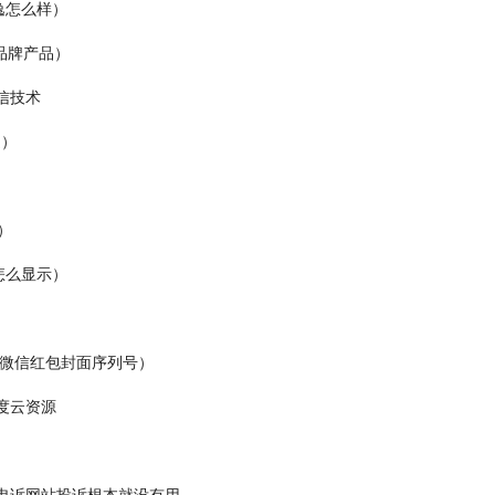
逸怎么样）
品牌产品）
信技术
速）
）
怎么显示）
久微信红包封面序列号）
度云资源
申诉网站投诉根本就没有用