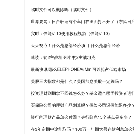
临时文件可以删除吗（临时文件）
世界要闻：日产轩逸有个车门在里面打不开了（东风日
实时：佳能s110使用教程视频（佳能s110）
天天视点！什么是总部经济项目 什么是总部经济
速读：豹2主战坦图片 豹2主战坦克
最新快讯!那么ELEPHONEA6Mini可以抢占低端市场
美股三大指数都是什么？美国加息美股一定跌吗？
投资理财到期拿不回钱怎么办？基金适合哪类投资者进
买保险公司的理财产品划算吗？保险公司退保能退多少
银行的理财产品怎么赎回？央行降息15个基点是多少？
存3年定期中途能取吗？100万一年期大额存款利息怎么