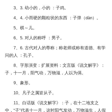
3、3. 幼小的，小的 ：子鸡。
4、4. 小而硬的颗粒状的东西 ：子弹（dàn）。
5、棋～儿。
6、5. 对人的称呼 ：男子。
7、6. 古代对人的尊称；称老师或称有道德、有学
问的人 ：孔子。
8、字形演变：扩展资料：文言版《说文解字》：
子，十一月，阳气动，万物滋，人以为偁。
9、象形。
10、凡子之属皆从子。
11、白话版《说文解字》：子，在十二地支之
中，“子”代表十一月，这时阳气发动，万物滋生，人假